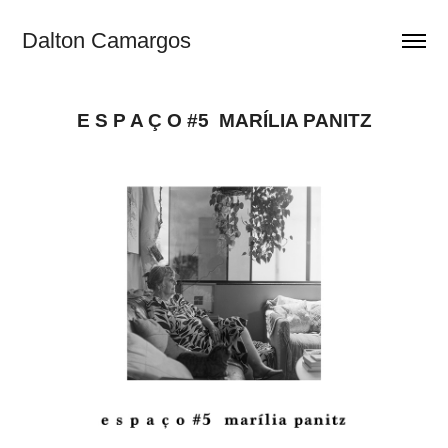
Dalton Camargos
E S P A Ç O #5  MARÍLIA PANITZ